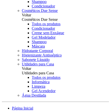
Shampoo
Condicionador
Cosméticos Due Sense
Voltar
Cosméticos Due Sense
Todos os produtos
Condicionador
Creme sem Enxágue
Gel Modelador
Shampoo
Máscara
Hidratante Corporal
Higienizante Antisséptico
Sabonete Líquido
Utilidades para Casa
Voltar
Utilidades para Casa
Todos os produtos
Informática
Limpeza
Gel Acendedor
Água Destilada
Página Inicial