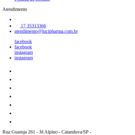
Atendimento
17 35313366
atendimento@lucipharma.com.br
facebook
facebook
instagram
instagram
Rua Guaruja 261
-
Jd Alpino - Catanduva/SP
-