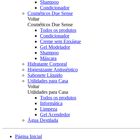
Shampoo
Condicionador
Cosméticos Due Sense
Voltar
Cosméticos Due Sense
Todos os produtos
Condicionador
Creme sem Enxágue
Gel Modelador
Shampoo
Máscara
Hidratante Corporal
Higienizante Antisséptico
Sabonete Líquido
Utilidades para Casa
Voltar
Utilidades para Casa
Todos os produtos
Informática
Limpeza
Gel Acendedor
Água Destilada
Página Inicial